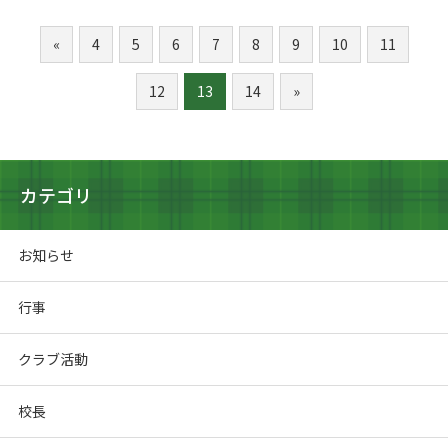
«
4
5
6
7
8
9
10
11
12
13
14
»
カテゴリ
お知らせ
行事
クラブ活動
校長