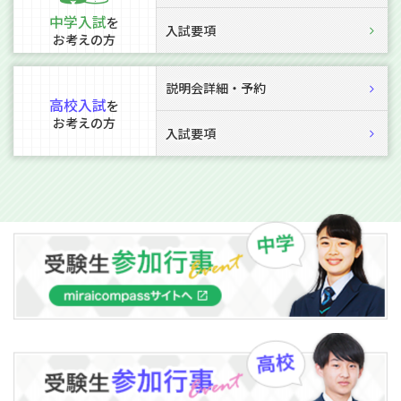
中学入試
を
入試要項
お考えの方
説明会詳細・予約
高校入試
を
お考えの方
入試要項