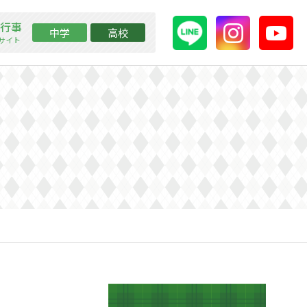
行事
中学
高校
ssサイト