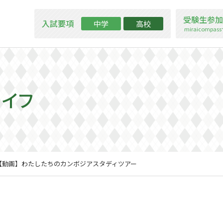
受験生参加
入試要項
中学
高校
miraicompa
ライフ
【動画】わたしたちのカンボジアスタディツアー