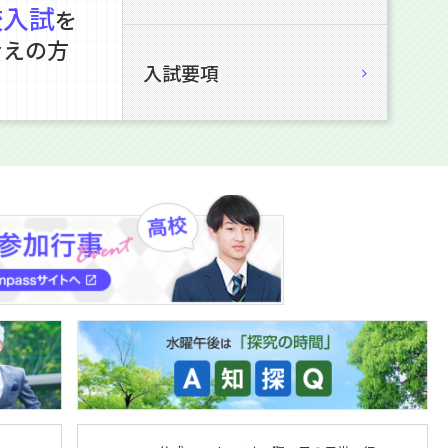
校入試
を
考えの方
入試要項