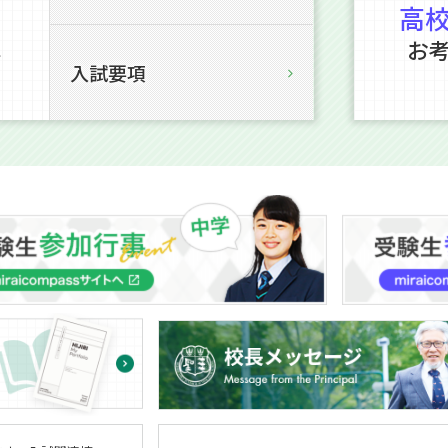
高
お
を
入試要項