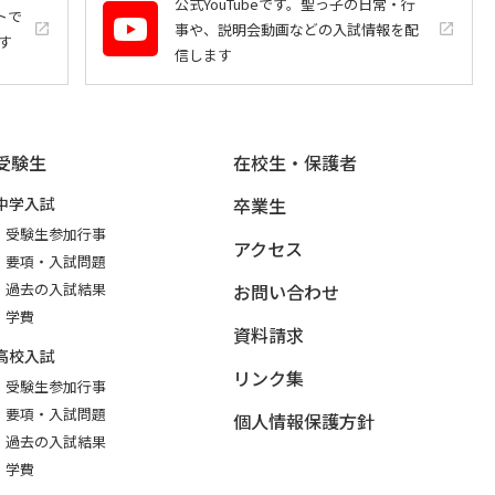
公式YouTubeです。聖っ子の日常・行
トで
事や、説明会動画などの入試情報を配
launch
launch
す
信します
受験生
在校生・保護者
中学入試
卒業生
受験生参加行事
アクセス
要項・入試問題
過去の入試結果
お問い合わせ
学費
資料請求
高校入試
リンク集
受験生参加行事
要項・入試問題
個人情報保護方針
過去の入試結果
学費