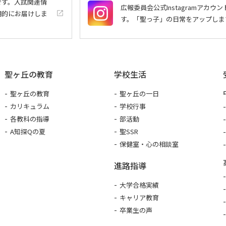
トです。入試関連情
広報委員会公式Instagramアカウン
期的にお届けしま
launch
す。「聖っ子」の日常をアップしま
聖ヶ丘の教育
学校生活
聖ヶ丘の教育
聖ヶ丘の一日
カリキュラム
学校行事
各教科の指導
部活動
A知探Qの夏
聖SSR
保健室・心の相談室
進路指導
大学合格実績
キャリア教育
卒業生の声