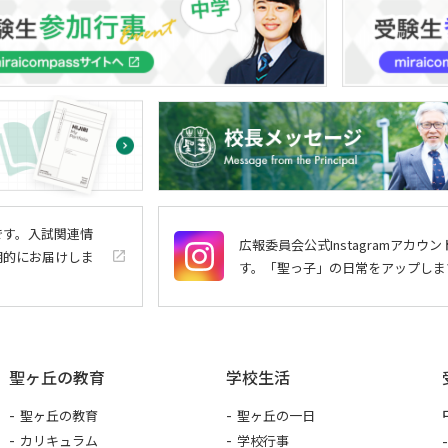
トです。入試関連情
広報委員会公式Instagramアカウン
期的にお届けしま
launch
す。「聖っ子」の日常をアップしま
聖ヶ丘の教育
学校生活
聖ヶ丘の教育
聖ヶ丘の一日
カリキュラム
学校行事