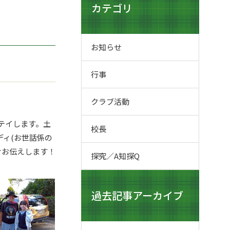
カテゴリ
お知らせ
行事
クラブ活動
ステイします。土
校長
ィ(お世話係の
けお伝えします！
探究／A知探Q
過去記事アーカイブ