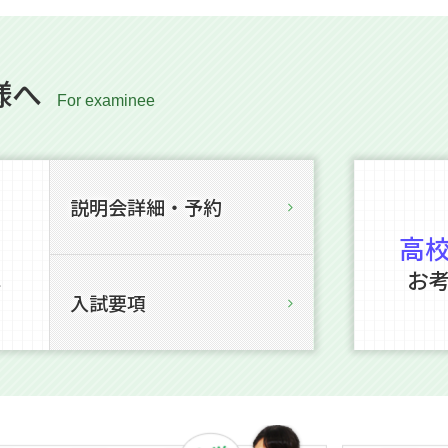
様へ
説明会詳細・予約
高
お
を
入試要項