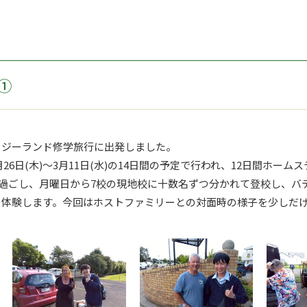
①
ュージーランド修学旅行に出発しました。
26日(木)～3月11日(水)の14日間の予定で行われ、12日間ホーム
過ごし、月曜日から7校の現地校に十数名ずつ分かれて登校し、バデ
を体験します。今回はホストファミリーとの対面時の様子を少しだ