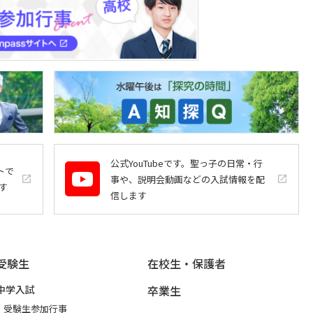
公式YouTubeです。聖っ子の日常・行
トで
事や、説明会動画などの入試情報を配
launch
launch
す
信します
受験生
在校生・保護者
中学入試
卒業生
受験生参加行事