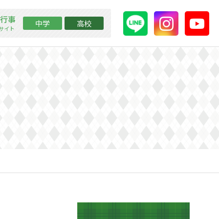
行事
中学
高校
ssサイト