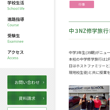
学校生活
行事
進路指導
中３NZ修学旅行
受験生
アクセス
中学3年生(39期)がニ
本校の中学修学旅行は2月
日はホストファミリーと
現地校生徒)と共に授業
お問い合わせ
資料請求