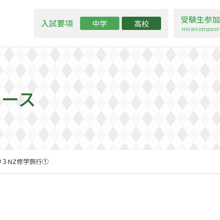
受験生参加
入試要項
中学
高校
miraicompa
ュース
中３NZ修学旅行①