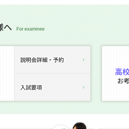
様へ
説明会詳細・予約
高
お
を
入試要項