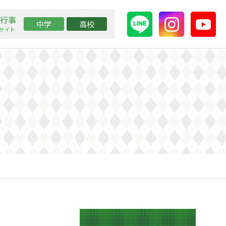
行事
中学
高校
ssサイト