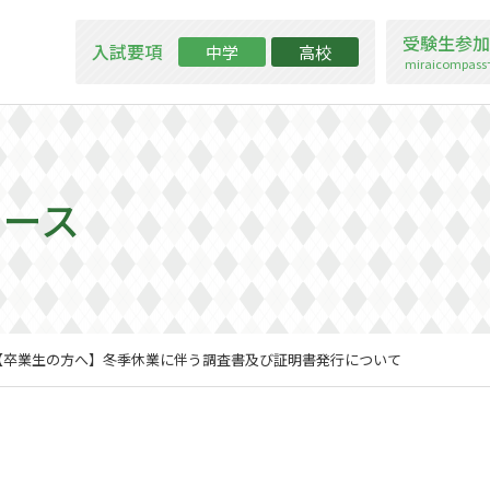
受験生参加
入試要項
中学
高校
miraicompa
ュース
【卒業生の方へ】冬季休業に伴う調査書及び証明書発行について