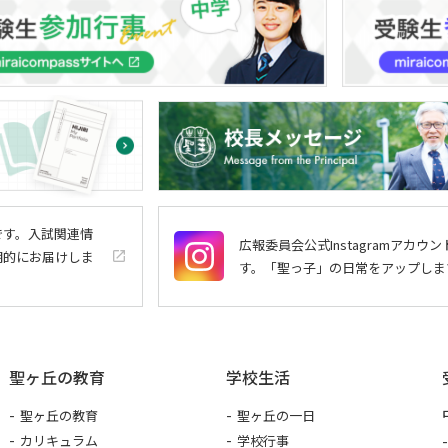
トです。入試関連情
広報委員会公式Instagramアカウン
期的にお届けしま
launch
す。「聖っ子」の日常をアップしま
聖ヶ丘の教育
学校生活
聖ヶ丘の教育
聖ヶ丘の一日
カリキュラム
学校行事