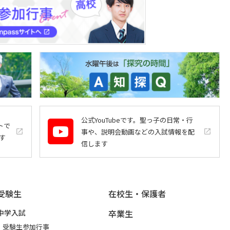
公式YouTubeです。聖っ子の日常・行
トで
事や、説明会動画などの入試情報を配
launch
launch
す
信します
受験生
在校生・保護者
中学入試
卒業生
受験生参加行事