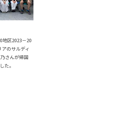
0
地区
2023
－
20
リアのサルディ
菜乃さんが帰国
した。