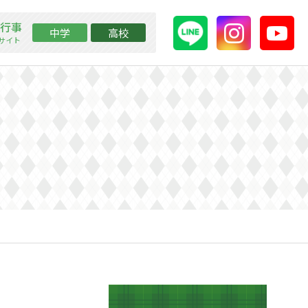
行事
中学
高校
ssサイト