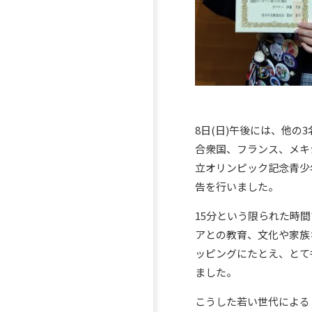
8
日
(
日
)
午後には、他の
3
合衆国、フランス、メキ
立オリンピック記念青少
告を行いました。
15
分という限られた時間
アとの教育、文化や家族
ッピングにたとえ、とて
ました。
こうした若い世代による