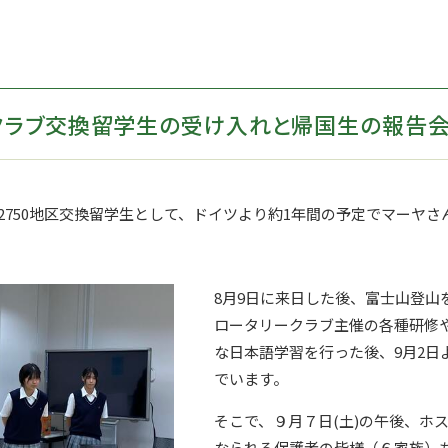
クラブ交換留学生の受け入れと帰国生の報告
2750
地区交換留学生として、
ドイツより約
1
年間の予定でマーヤさ
8月
9
日に来日した後、富士山登山
ロータリークラブ主催の各種研修
な日本語学習を行った後、9月
2
日
でいます。
そこで、９月７日
(
土
)
の午後、ホ
なられる保護者の皆様（６家族）