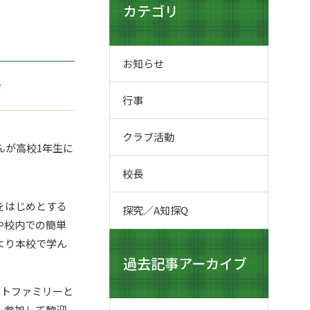
カテゴリ
お知らせ
会
行事
クラブ活動
んが高校
1
年生に
校長
をはじめとする
探究／A知探Q
や校内での簡単
より本校で学ん
過去記事アーカイブ
ストファミリーと
も参加して歓迎