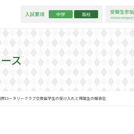
受験生参加
入試要項
中学
高校
miraicompa
ュース
国際ロータリークラブ交換留学生の受け入れと帰国生の報告会