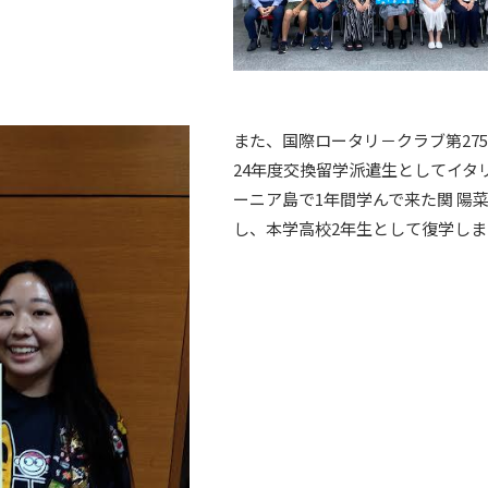
また、国際ロータリ－クラブ第
275
24
年度交換留学派遣生としてイタ
ーニア島で
1
年間学んで来た関 陽
し、本学高校
2
年生として復学しま