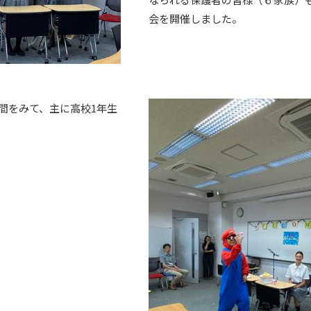
会を開催しました。
間をみて、
主に高校
1
年生