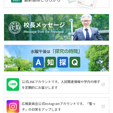
公式LINEアカウントです。入試関連情報や学内の様子
launch
を定期的にお届けします
広報委員会公式Instagramアカウントです。「聖っ
launch
子」の日常をアップします