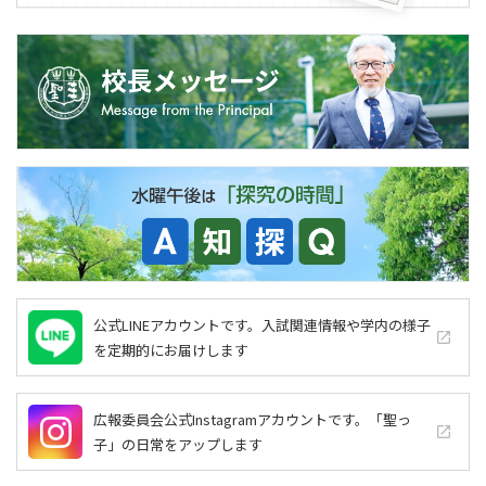
公式LINEアカウントです。入試関連情報や学内の様子
launch
を定期的にお届けします
広報委員会公式Instagramアカウントです。「聖っ
launch
子」の日常をアップします