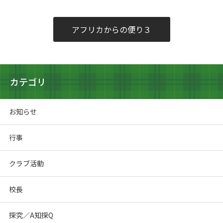
アフリカからの便り３
カテゴリ
お知らせ
行事
クラブ活動
校長
探究／A知探Q