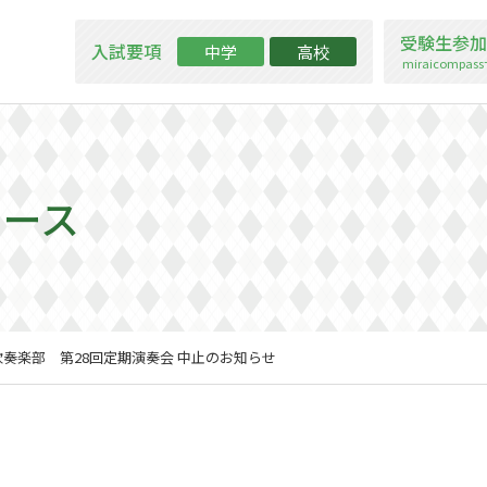
受験生参加
入試要項
中学
高校
miraicompa
ュース
吹奏楽部 第28回定期演奏会 中止のお知らせ