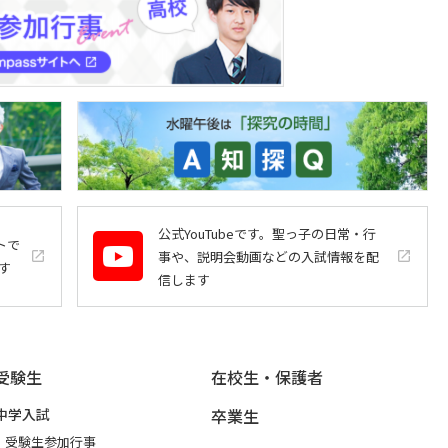
公式YouTubeです。聖っ子の日常・行
トで
事や、説明会動画などの入試情報を配
launch
launch
す
信します
受験生
在校生・保護者
中学入試
卒業生
受験生参加行事