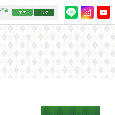
行事
中学
高校
ssサイト