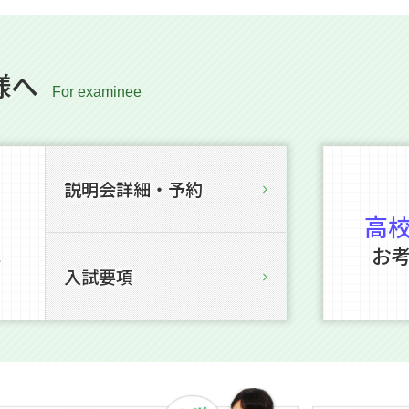
様へ
説明会詳細・予約
高
お
を
入試要項