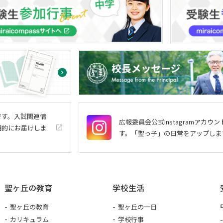
トです。入試関連情
広報委員会公式Instagramアカウン
期的にお届けしま
launch
す。「聖っ子」の日常をアップしま
聖ヶ丘の教育
学校生活
聖ヶ丘の教育
聖ヶ丘の一日
カリキュラム
学校行事