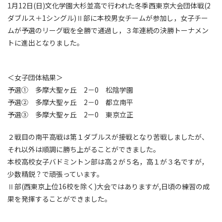
1月12日(日)文化学園大杉並高で行われた冬季西東京大会団体戦(2
ダブルス＋1シングル)Ⅱ部に本校男女チームが参加し，女子チー
ムが予選のリーグ戦を全勝で通過し，３年連続の決勝トーナメン
トに進出となりました。
＜女子団体結果＞
予選① 多摩大聖ヶ丘 2－0 松陰学園
予選② 多摩大聖ヶ丘 2－0 都立南平
予選③ 多摩大聖ヶ丘 2ー0 東京立正
２戦目の南平高戦は第１ダブルスが接戦となり苦戦しましたが、
それ以外は順調に勝ち上がることができました。
本校高校女子バドミントン部は高２が５名，高１が３名ですが，
少数精鋭？で頑張っています。
Ⅱ部(西東京上位16校を除く)大会ではありますが,日頃の練習の成
果を発揮することができました。