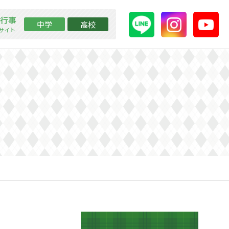
行事
中学
高校
ssサイト