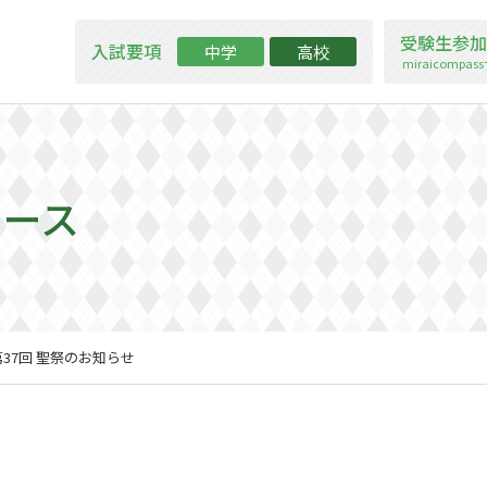
受験生参加
入試要項
中学
高校
miraicompa
ュース
第37回 聖祭のお知らせ