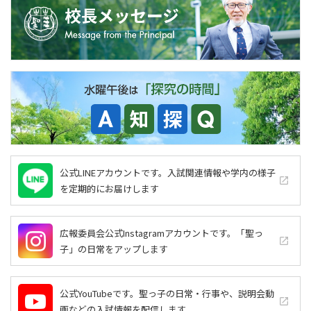
公式LINEアカウントです。入試関連情報や学内の様子
launch
を定期的にお届けします
広報委員会公式Instagramアカウントです。「聖っ
launch
子」の日常をアップします
公式YouTubeです。聖っ子の日常・行事や、説明会動
launch
画などの入試情報を配信します