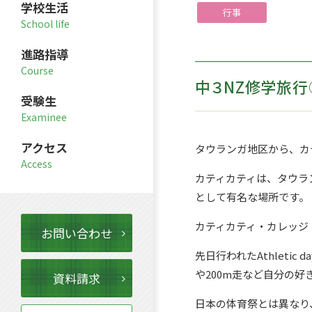
学校生活
行事
進路指導
中３NZ修学旅行
受験生
アクセス
タウランガ地区から、カ
カティカティは、タウラ
として有名な場所です。
カティカティ・カレッジ（Ka
お問い合わせ
先日行われたAthletic da
や
200m
走など自分の好
資料請求
日本の体育祭とは異なり