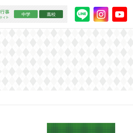
行事
中学
高校
ssサイト