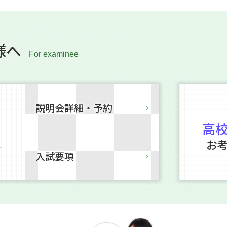
様へ
説明会詳細・予約
高
お
を
入試要項