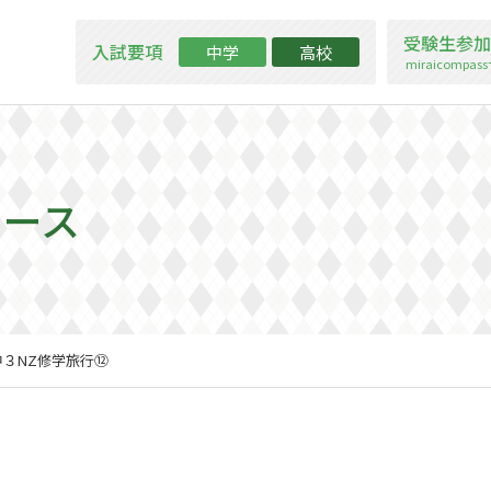
受験生参加
入試要項
中学
高校
miraicompa
ュース
中３NZ修学旅行⑫