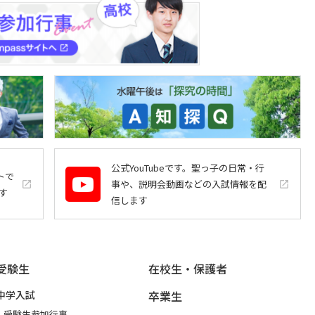
公式YouTubeです。聖っ子の日常・行
トで
事や、説明会動画などの入試情報を配
launch
launch
す
信します
受験生
在校生・保護者
中学入試
卒業生
受験生参加行事