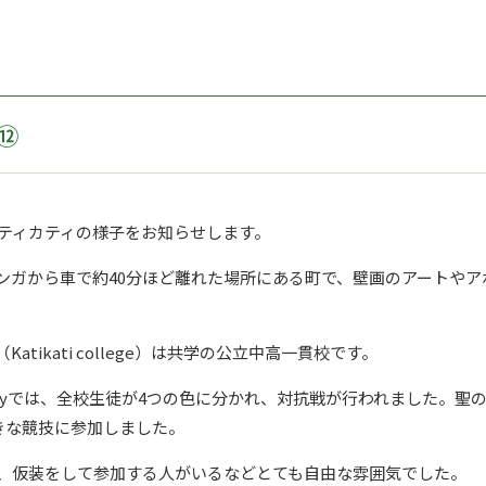
⑫
ティカティの様子をお知らせします。
ンガから車で約40分ほど離れた場所にある町で、壁画のアートやア
tikati college）は共学の公立中高一貫校です。
y
では、全校生徒が
4
つの色に分かれ、対抗戦が行われました。聖
きな競技に参加しました。
、仮装をして参加する人がいるなどとても自由な雰囲気でした。