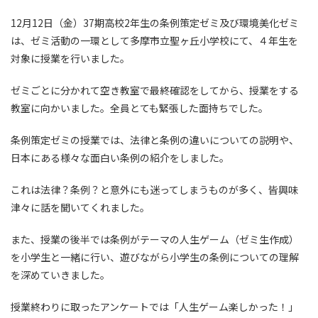
12月
12
日（金）
37
期高校
2
年生の条例策定ゼミ及び環境美化ゼミ
は、ゼミ活動の一環として多摩市立聖ヶ丘小学校にて、４年生を
対象に授業を行いました。
ゼミごとに分かれて空き教室で最終確認をしてから、授業をする
教室に向かいました。全員とても緊張した面持ちでした。
条例策定ゼミの授業では、法律と条例の違いについての説明や、
日本にある様々な面白い条例の紹介をしました。
これは法律？条例？と意外にも迷ってしまうものが多く、皆興味
津々に話を聞いてくれました。
また、授業の後半では条例がテーマの人生ゲーム（ゼミ生作成）
を小学生と一緒に行い、遊びながら小学生の条例についての理解
を深めていきました。
授業終わりに取ったアンケートでは「人生ゲーム楽しかった！」